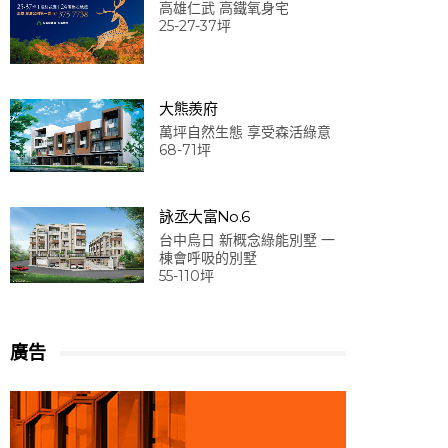
高雄仁武 高鐵氧身宅
25-27-37坪
大熊羨府
萬坪自然生態 享受森活綠意
68-71坪
詠丞大富No.6
台中烏日 新概念綠能別墅 一
棟會呼吸的別墅
55-110坪
廣告