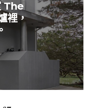
The
窯爐裡，
。