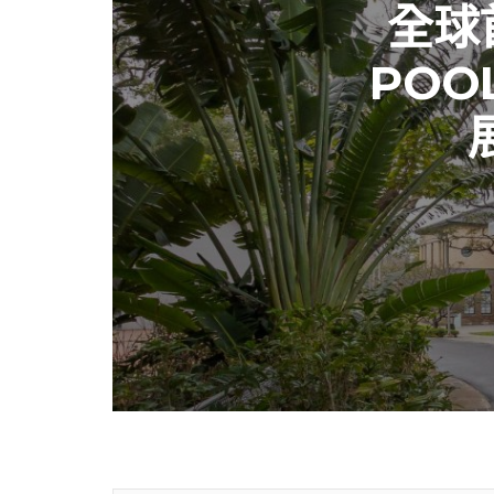
全球
POO