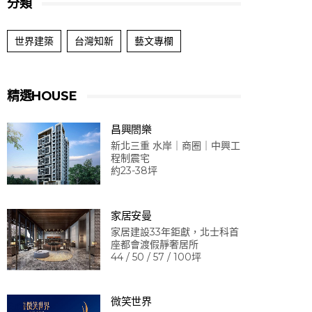
分類
世界建築
台灣知新
藝文專欄
精選HOUSE
昌興閤樂
新北三重 水岸｜商圈｜中興工
程制震宅
約23-38坪
家居安曼
家居建設33年鉅獻，北士科首
座都會渡假靜奢居所
44 / 50 / 57 / 100坪
微笑世界