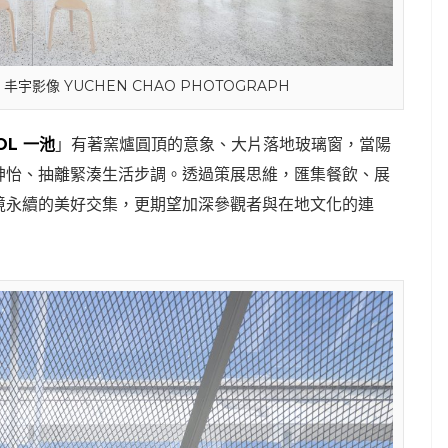
© 丰宇影像 YUCHEN CHAO PHOTOGRAPH
OL
一池
」有著窯爐圓頂的意象、大片落地玻璃窗，當陽
神怡、抽離緊湊生活步調。透過策展思維，匯集餐飲、展
境永續的美好交集，更期望加深參觀者與在地文化的連