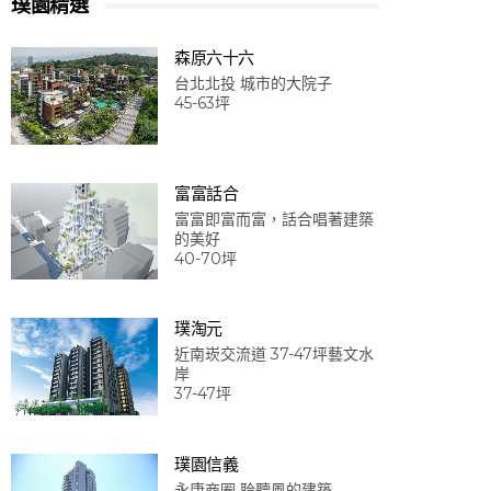
璞園精選
森原六十六
台北北投 城市的大院子
45-63坪
富富話合
富富即富而富，話合唱著建築
的美好
40-70坪
璞淘元
近南崁交流道 37-47坪藝文水
岸
37-47坪
璞園信義
永康商圈 聆聽風的建築