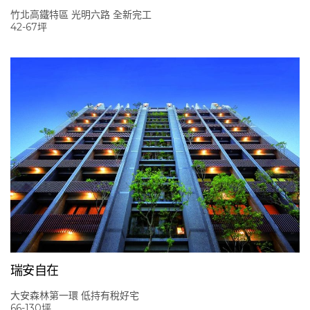
竹北高鐵特區 光明六路 全新完工
42-67坪
瑞安自在
大安森林第一環 低持有稅好宅
66-130坪