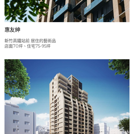
惠友紳
新竹高鐵站前 居住的藝術品
店面70坪、住宅75-95坪