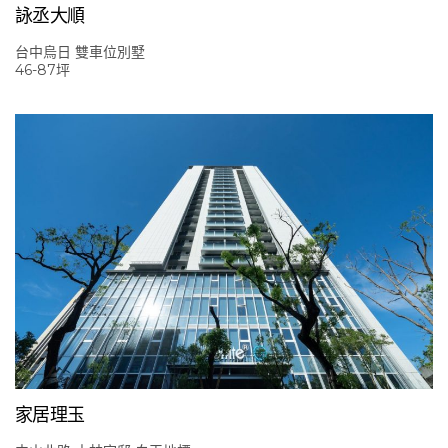
詠丞大順
台中烏日 雙車位別墅
46-87坪
家居理玉