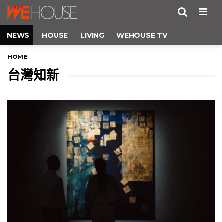
Men
NEWS
HOUSE
LIVING
WEHOUSE TV
HOME
台灣知新