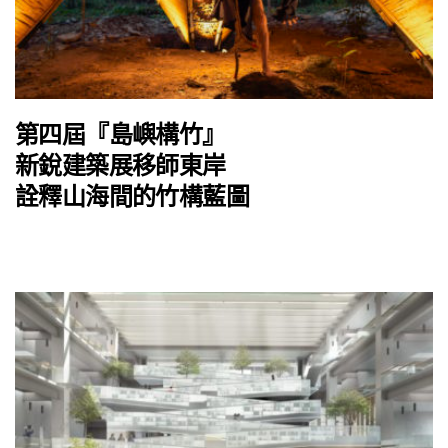
第四屆『島嶼構竹』
新銳建築展移師東岸
詮釋山海間的竹構藍圖