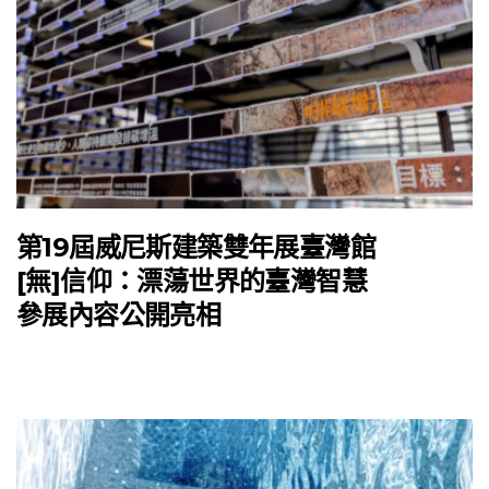
第19屆威尼斯建築雙年展臺灣館
[無]信仰：漂蕩世界的臺灣智慧
參展內容公開亮相