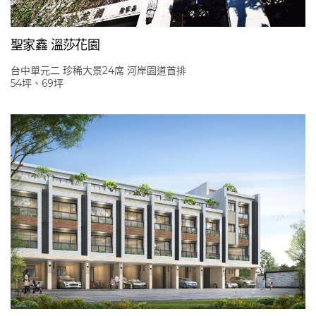
聖家鑫 溫莎花園
台中單元二 珍稀大景24席 河岸園道首排
54坪、69坪