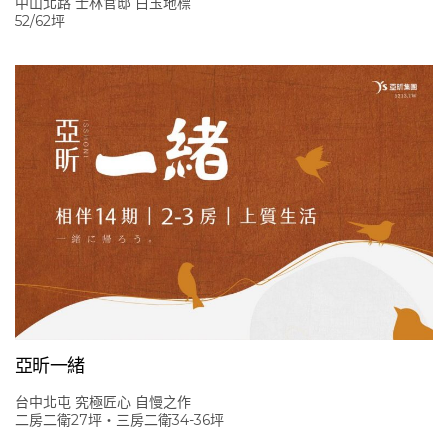
中山北路 士林官邸 白玉地標
52/62坪
亞昕一緒
台中北屯 究極匠心 自慢之作
二房二衛27坪‧三房二衛34-36坪