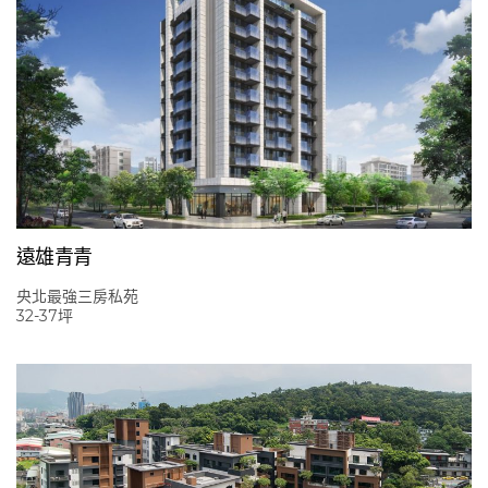
遠雄青青
央北最強三房私苑
32-37坪