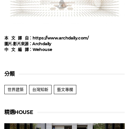
本 文 譯 自：
h
ttps://www.archdaily.com/
圖片.影片來源：Archdaily
中 文 編 譯：
Wehouse
分類
世界建築
台灣知新
藝文專欄
精選HOUSE