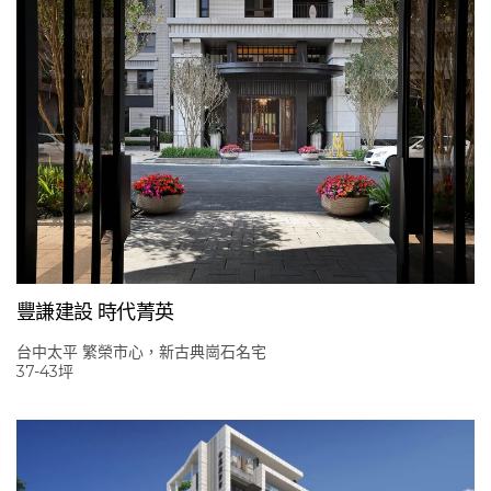
豐謙建設 時代菁英
台中太平 繁榮市心，新古典崗石名宅
37-43坪