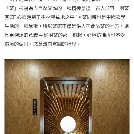
「茶」被視為與自然交匯的一種精神意境，古人形容，喝茶
有如” 心靈進到了樹林與草地之中 ”。茶同時也是中國禪學
生活的一種象徵，所以茶館不僅是供人在此品茶的地方，還
具更深遠的意義 ─ 從啜茶的那一刻起，心境彷彿再也不受
環境的侷限，恣意流向寬闊的境界。