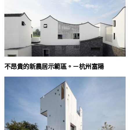
不昂貴的新農居示範區。－杭州富陽