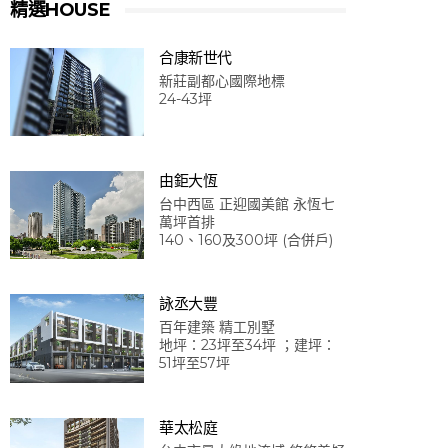
精選HOUSE
合康新世代
新莊副都心國際地標
24-43坪
由鉅大恆
台中西區 正迎國美館 永恆七
萬坪首排
140、160及300坪 (合併戶)
詠丞大豐
百年建築 精工別墅
地坪：23坪至34坪 ；建坪：
51坪至57坪
華太松庭