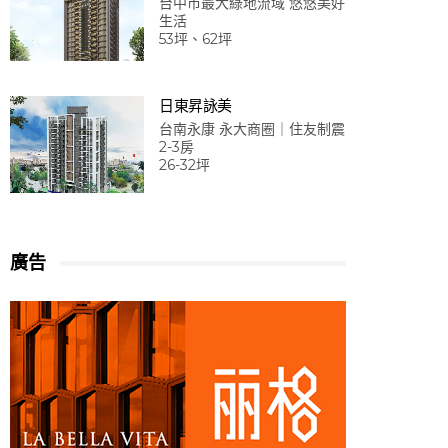
台中市最大綠地流域 悠悠美好
生活
53坪、62坪
日東昇詠美
台南永康 永大商圈｜住友制震
2-3房
26-32坪
廣告