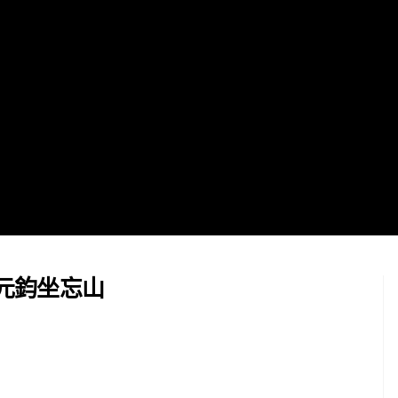
元鈞坐忘山