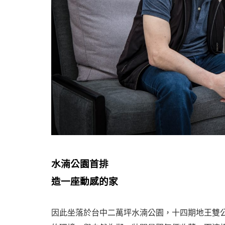
水湳公園首排
造一座動感的家
因此坐落於台中二萬坪水湳公園，十四期地王雙