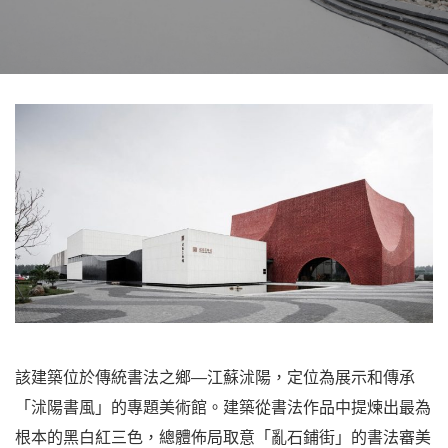
該建築位於傳統書法之鄉—江蘇沭陽，定位為展示和傳承
「沭陽書風」的專題美術館。建築從書法作品中提煉出最為
根本的黑白紅三色，總體佈局取意「亂石鋪街」的書法審美