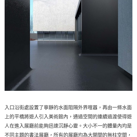
入口沿街處設置了寧靜的水面阻隔外界喧囂，再由一條水面
上的平橋將遊人引入美術館內，通過空間的連續過渡使得遊
人在進入展廳前能夠迅速沉靜心靈。大小不一的體量內均是
不同主題的書法展廳，所有的展廳均為大開間的無柱空間，