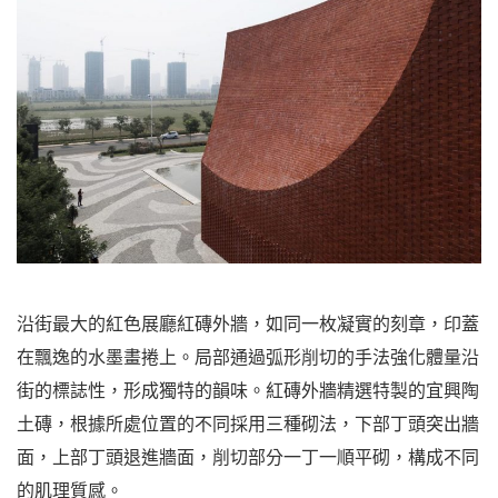
沿街最大的紅色展廳紅磚外牆，如同一枚凝實的刻章，印蓋
在飄逸的水墨畫捲上。局部通過弧形削切的手法強化體量沿
街的標誌性，形成獨特的韻味。紅磚外牆精選特製的宜興陶
土磚，根據所處位置的不同採用三種砌法，下部丁頭突出牆
面，上部丁頭退進牆面，削切部分一丁一順平砌，構成不同
的肌理質感。