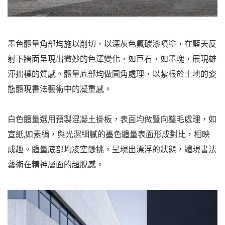
墨色體量角部均施以削切，以深灰色氟碳漆噴塗，在藍天反
射下牆面呈現出微妙的色澤變化，如巨石，如墨塊，展現雄
渾拙樸的質感。體量底部均做圓角處理，以紮根於土地的姿
態體現書法藝術中的凝重感。
白色體量選用預製混凝土掛板，表面均做豎向鑿毛處理，如
宣紙,如素絹，與光潔細膩的墨色體量表面形成對比，相映
成趣。體量底部均凌空懸挑，呈現出漂浮的狀態，體現書法
藝術在精神層面的超脫感。