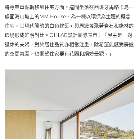
將專案重點轉移到住宅方面。這間坐落在西班牙馬略卡島一
處面海山坡上的MM House，為一棟以環保為主題的概念
住宅，其現代簡約的白色建築，與周邊叢聚著岩石和綠林的
環境形成鮮明對比。OHLAB設計團隊表示：「屋主是一對
退休的夫婦，對於居住品質亦相當注重，除希望能感受靜謐
的空間氛圍，也期望住家要有花園和絕妙景觀。」