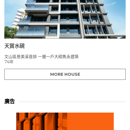
天賞水硯
文山區景美溪首排 一層一戶大砌雋永建築
74坪
MORE HOUSE
廣告