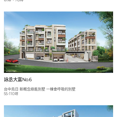
詠丞大富No.6
台中烏日 新概念綠能別墅 一棟會呼吸的別墅
55-110坪