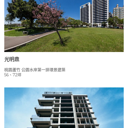
光明鼎
桃園蘆竹 公園水岸第一排環景建築
56、72坪