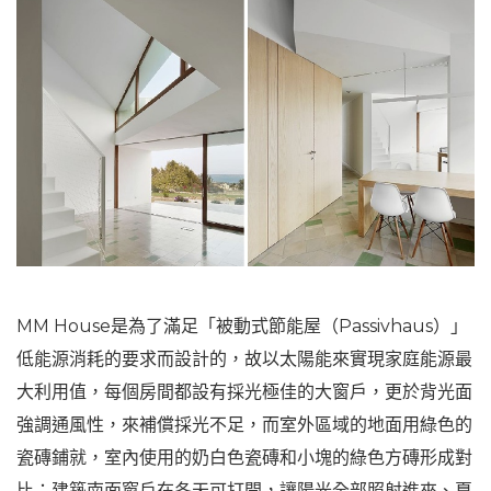
MM House是為了滿足「被動式節能屋（Passivhaus）」
低能源消耗的要求而設計的，故以太陽能來實現家庭能源最
大利用值，每個房間都設有採光極佳的大窗戶，更於背光面
強調通風性，來補償採光不足，而室外區域的地面用綠色的
瓷磚鋪就，室內使用的奶白色瓷磚和小塊的綠色方磚形成對
比；建築南面窗戶在冬天可打開，讓陽光全部照射進來、夏