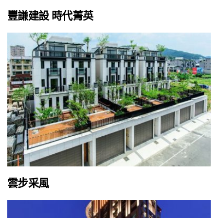
豐謙建設 時代菁英
雲步采風