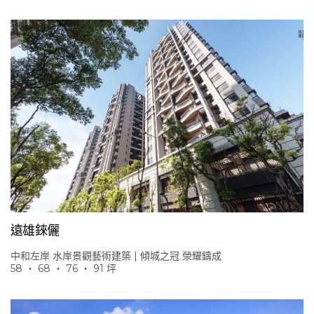
遠雄錸儷
中和左岸 水岸景觀藝術建築 | 傾城之冠 榮耀鑄成
58 ‧ 68 ‧ 76 ‧ 91 坪