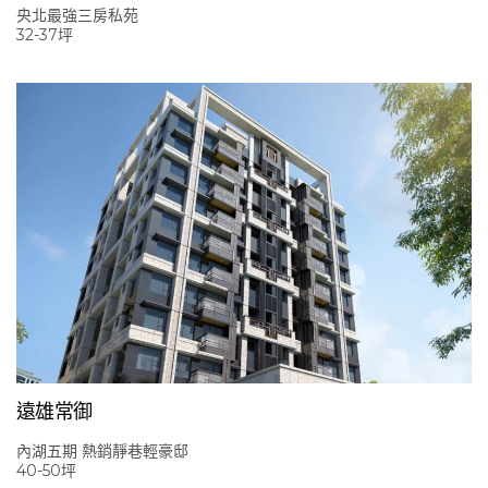
央北最強三房私苑
32-37坪
遠雄常御
內湖五期 熱銷靜巷輕豪邸‎
40-50坪