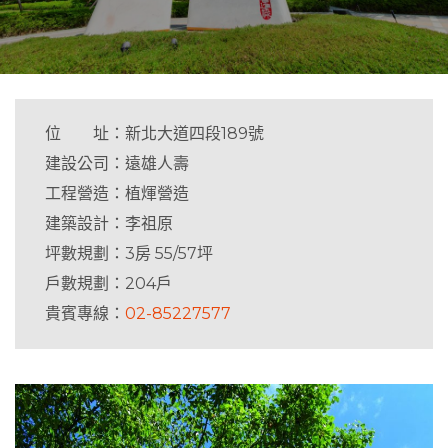
位 址：新北大道四段189號
建設公司：遠雄人壽
工程營造：植煇營造
建築設計：李祖原
坪數規劃：3房 55/57坪
戶數規劃：204戶
貴賓專線：
02-85227577