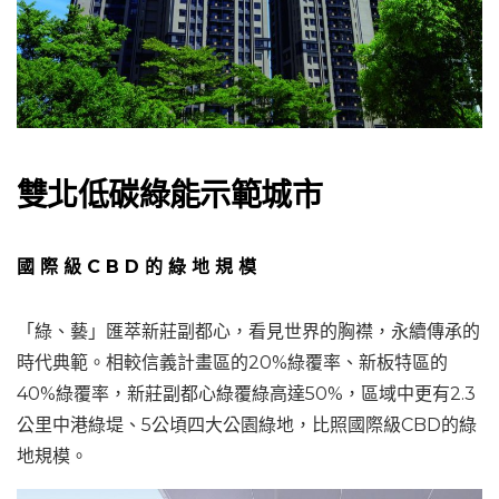
雙北低碳綠能示範城市
國 際 級 C B D 的 綠 地 規 模
「綠、藝」匯萃新莊副都心，看見世界的胸襟，永續傳承的
時代典範。相較信義計畫區的20%綠覆率、新板特區的
40%綠覆率，新莊副都心綠覆綠高達50%，區域中更有2.3
公里中港綠堤、5公頃四大公園綠地，比照國際級CBD的綠
地規模。