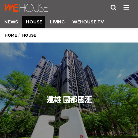
Men
NEWS
HOUSE
LIVING
WEHOUSE TV
HOME
HOUSE
遠雄 國都國滙