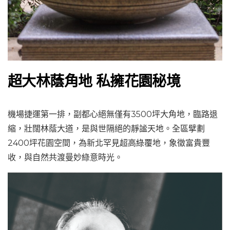
超大林蔭角地 私擁花園秘境
機場捷運第一排，副都心絕無僅有3500坪大角地，臨路退
縮，壯闊林蔭大道，是與世隔絕的靜謐天地。全區擘劃
2400坪花園空間，為新北罕見超高綠覆地，象徵富貴豐
收，與自然共渡曼妙綠意時光。