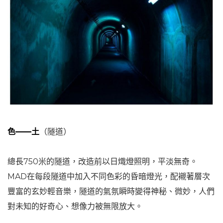
色——土
（隧道）
總長750米的隧道，改造前以日熾燈照明，平淡無奇。
MAD在每段隧道中加入不同色彩的昏暗燈光，配襯著層次
豐富的玄妙輕音樂，隧道的氣氛瞬時變得神秘、微妙，人們
對未知的好奇心、想像力被無限放大。