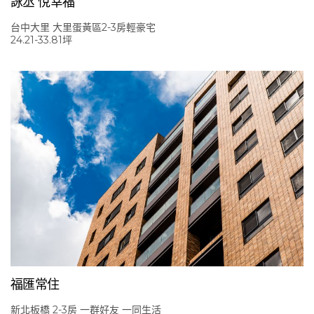
詠丞 悅幸福
台中大里 大里蛋黃區2-3房輕豪宅
24.21-33.81坪
福匯常住
新北板橋 2-3房 一群好友 一同生活