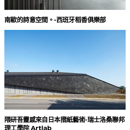
南歐的詩意空間。-西班牙稻香俱樂部
隈研吾靈感來自日本摺紙藝術-瑞士洛桑聯邦
理工學院 Artlab