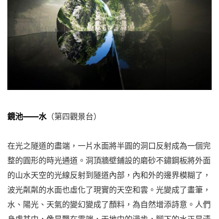
鏡池——水
（第四觀景台）
在光之隧道的盡端，一片水面將半圓的洞口反射成為一個完
整的圓形的時光通道。洞頂牆壁鋪設的磨砂不鏽鋼板將外面
的山水天空的光線反射到隧道內部，內和外的邊界模糊了，
波光粼粼的水面也虛化了現實的天空和雲。光變成了畫筆，
水、陽光、天氣的變幻變成了顏料，為自然增添詩意。人們