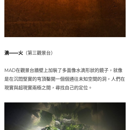
滴——火
（第三觀景台）
MAD在觀景台牆壁上加裝了多面像水滴形狀的鏡子，就像
是在沉悶堅實的穹頂鑿開一個個通往未知空間的洞，人們在
現實與超現實兩極之間，尋找自己的定位。