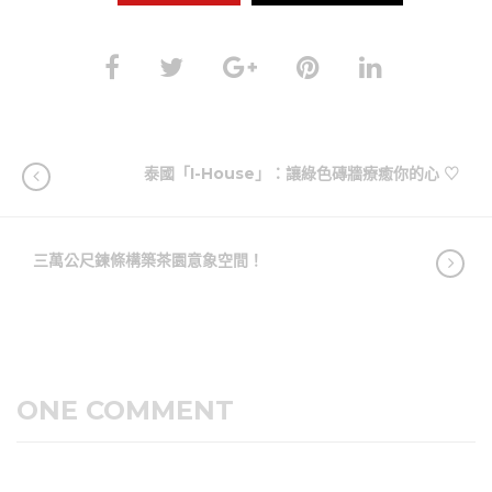
泰國「I-House」：讓綠色磚牆療癒你的心 ♡
三萬公尺鍊條構築茶園意象空間！
ONE COMMENT