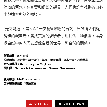
身處其中，像是飄在雲端，天地中的漫步，腳下的水正是清
津峽的河水，在真實和虛幻的邊界，人們也許會找到各自心
中與遠方對話的通道。
“光之隧道”，是MAD一次藝術體驗的嘗試，嘗試將人們從
純粹的觀察者，變成真實的體驗者；也提供一種氛圍，讓身
處自然中的人們去想像自我與世界、和自然的關係。
隧道總長：約750米
設計團隊：馬岩松、早野洋介、黨群、藤野大樹、宮本一志、石神勇樹
合作建築師：Green sigma Co., Ltd.
攝影師：Nacasa & Partners Inc., Osamu Nakamura
影片來源：MAD architects
文章授權轉載自：
在庫言庫
VOTE UP
VOTE DOWN