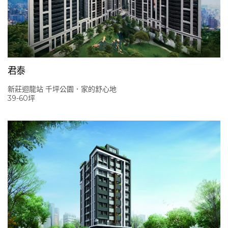
君泰
新莊迴龍站 千坪公園．家的舒心地
39-60坪