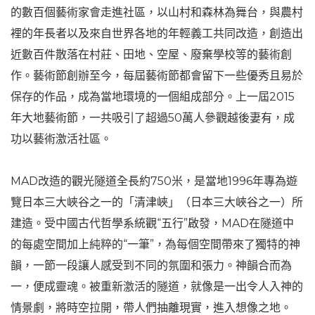
的數百個藝術家會走進社區，以山村和森林為舞台，與農村
裡的年長者以及來自世界各地的年輕義工共同改造，創造出
近數百件散落在村莊、田地、空屋、廢棄學校等的藝術創
作。藝術節創辦至今，每屆藝術節都會留下一些優秀且易於
保存的作品，成為當地環境的一個組成部分。上一屆2015
年大地藝術節，一共吸引了超過50萬人參觀越後妻有，成
功以藝術激活社區。
MAD改造的觀光隧道全長約750米，是當地1996年專為遊
覽日本三大峽谷之一的「清津峽」（日本三大峽谷之一）所
建造。受中國古代哲學系統觀“五行”啟發，MAD在隧道中
的每處空間加上純粹的“一筆”，為每個空間帶來了獨特的神
韻，一節一段讓人感受到不同的氛圍和張力。神韻合而為
一，便成靈魂。被重新激活的隧道，就像是一出令人入神的
情景劇，將時空拉開，帶人們抽離現實，進入想像之地。