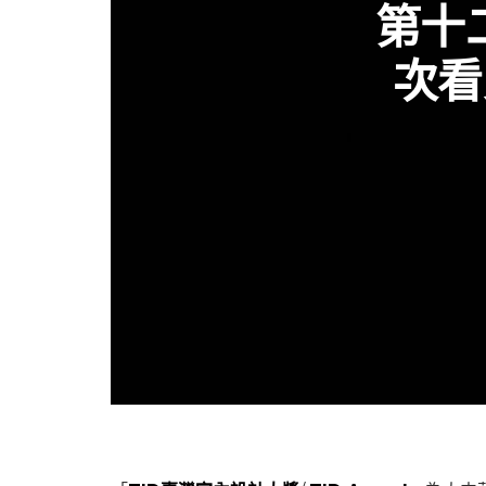
第十
次看