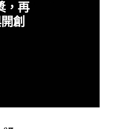
獎，再
與開創