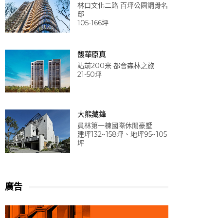
林口文化二路 百坪公園鋼骨名
邸
105-166坪
馥華原真
站前200米 都會森林之旅
21-50坪
大熊藏鋒
員林第一棟國際休閒豪墅
建坪132~158坪、地坪95~105
坪
廣告