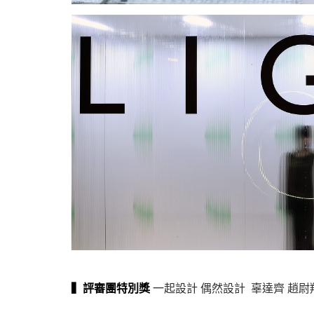
▍
評審團特別獎
一起設計 偶然設計 辜達齊 趙尉翔