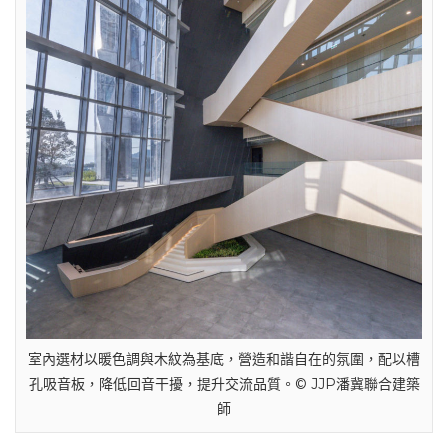
室內選材以暖色調與木紋為基底，營造和諧自在的氛圍，配以槽
孔吸音板，降低回音干擾，提升交流品質。© JJP潘冀聯合建築
師