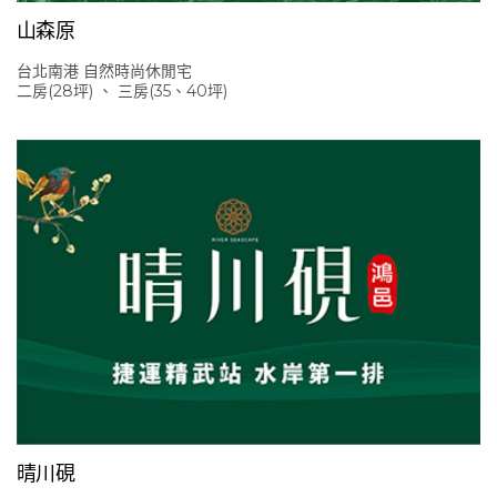
山森原
台北南港 自然時尚休閒宅
二房(28坪) 、 三房(35、40坪)
晴川硯