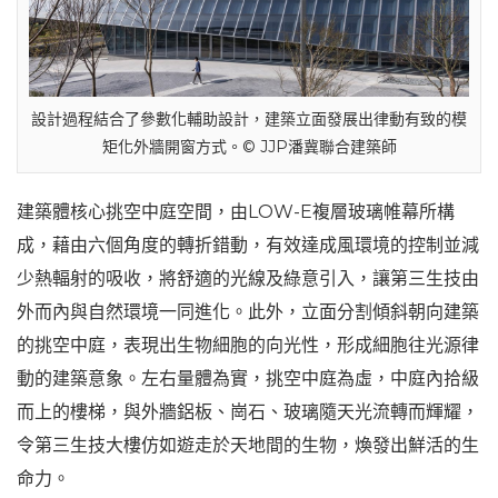
設計過程結合了參數化輔助設計，建築立面發展出律動有致的模
矩化外牆開窗方式。© JJP潘冀聯合建築師
建築體核心挑空中庭空間，由LOW-E複層玻璃帷幕所構
成，藉由六個角度的轉折錯動，有效達成風環境的控制並減
少熱輻射的吸收，將舒適的光線及綠意引入，讓第三生技由
外而內與自然環境一同進化。此外，立面分割傾斜朝向建築
的挑空中庭，表現出生物細胞的向光性，形成細胞往光源律
動的建築意象。左右量體為實，挑空中庭為虛，中庭內拾級
而上的樓梯，與外牆鋁板、崗石、玻璃隨天光流轉而輝耀，
令第三生技大樓仿如遊走於天地間的生物，煥發出鮮活的生
命力。