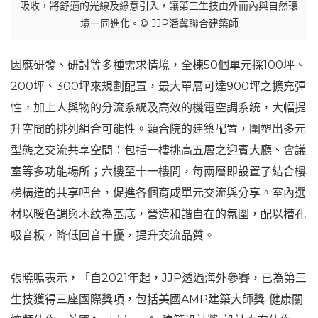
吸收，將舒適的光線及綠意引入，讓第三生技由外而內與自然環
境一同進化。© JJP潘冀聯合建築師
因應研發、研討等多種需求情境，全棟50個單元採100坪、
200坪、300坪來規劃配置，最大單層可達900坪之擴充彈
性，加上人與物的分流系統及高效的機電空調系統，大幅提
升空間的排列組合可能性。類合院的建築配置，圍塑出多元
型態之交流共享空間：包括一樓挑高五層之迎賓大廳、會議
室等多功能場所；六樓至十一樓間，每兩層即設置了結合樓
梯構造的共享吧台，促進各個育成單元交流與分享。室內選
材以暖色調與木紋為基底，營造和諧自在的氛圍，配以槽孔
吸音板，降低回音干擾，提升交流品質。
張曉鳴表示，「自2021年起，JJP透過海外參賽，已為第三
生技獲得三座國際獎項，包括美國AMP建築大師獎-健康關