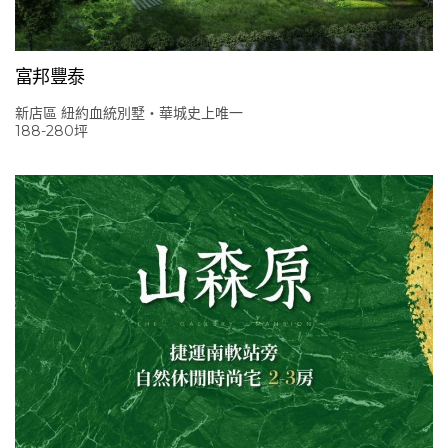
富邦豐泰
新店區 紐約血統別墅‧華城史上唯一
188-280坪