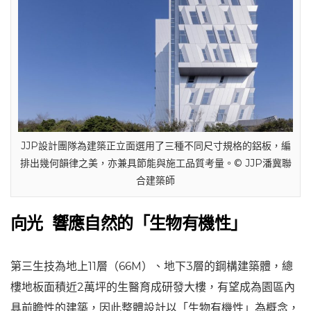
JJP設計團隊為建築正立面選用了三種不同尺寸規格的鋁板，編
排出幾何韻律之美，亦兼具節能與施工品質考量。© JJP潘冀聯
合建築師
向光 響應自然的「生物有機性」
第三生技為地上11層（66M）、地下3層的鋼構建築體，總
樓地板面積近2萬坪的生醫育成研發大樓，有望成為園區內
具前瞻性的建築，因此整體設計以「生物有機性」為概念，